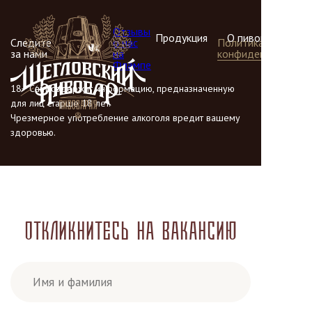
Отзывы
Продукция
О пивоварне
Следите
о нас
Политика
за нами
на
конфиденциальнос
Флампе
18+ Сайт содержит информацию, предназначенную
для лиц старше 18 лет.
Чрезмерное употребление алкоголя вредит вашему
здоровью.
Откликнитесь на вакансию