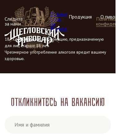
Отзывы
Продукция
О пивоварне
Следите
о нас
Политика
за нами
на
конфиденциальнос
Флампе
18+ Сайт содержит информацию, предназначенную
для лиц старше 18 лет.
Чрезмерное употребление алкоголя вредит вашему
здоровью.
Откликнитесь на вакансию